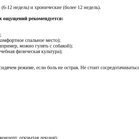
(6-12 недель) и хронические (более 12 недель).
х ощущений рекомендуется:
;
омфортное спальное место);
пример, можно гулять с собакой);
чебная физическая культура);
сидячем режиме, если боль не острая. Не стоит сосредотачиват
онцерт, открытая лекция);