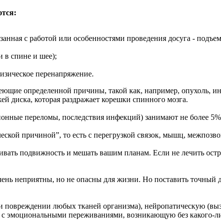
тся:
анная с работой или особенностями проведения досуга - подъем
 в спине и шее);
физическое перенапряжение.
имеющие определенной причины, такой как, например, опухоль, и
й диска, которая раздражает корешки спинного мозга.
онные переломы, последствия инфекций) занимают не более 5% 
ческой причиной”, то есть с перегрузкой связок, мышц, межпозв
ивать подвижность и мешать вашим планам. Если не лечить ост
чень неприятны, но не опасны для жизни. Но поставить точный 
и повреждении любых тканей организма), нейропатическую (в
 с эмоциональными переживаниями, возникающую без какого-ли