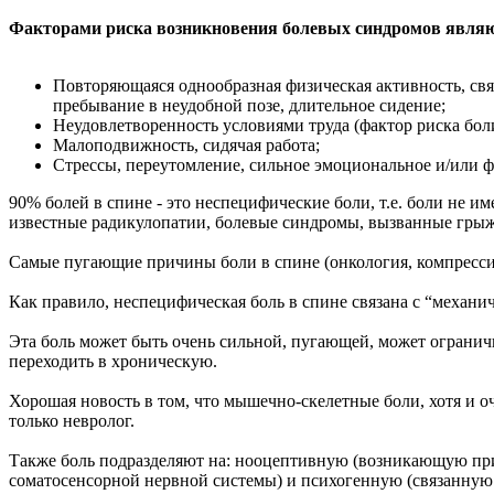
Факторами риска
возникновения болевых синдромов являю
Повторяющаяся однообразная физическая активность, связ
пребывание в неудобной позе, длительное сидение;
Неудовлетворенность условиями труда (фактор риска боли
Малоподвижность, сидячая работа;
Стрессы, переутомление, сильное эмоциональное и/или 
90% болей в спине - это неспецифические боли, т.е. боли не 
известные радикулопатии, болевые синдромы, вызванные грыже
Самые пугающие причины боли в спине (онкология, компресси
Как правило, неспецифическая боль в спине связана с “механи
Эта боль может быть очень сильной, пугающей, может огранич
переходить в хроническую.
Хорошая новость в том, что мышечно-скелетные боли, хотя и о
только невролог.
Также боль подразделяют на: нооцептивную (возникающую пр
соматосенсорной нервной системы) и психогенную (связанную