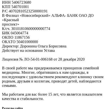
ИНН 5406723680
КПП 540701001
Р/С 40702810523250000191
В Филиал «Новосибирский» АЛЬФА- БАНК ОАО ДО
«Красный
проспект»
К/сч. 30101810600000000774
БИК 045004774
ОКПО 11867156
ОКАТО 50401000000
Директор: Доронина Ольга Борисовна
Действует на основании Устава
Лицензия № ЛО-54-01-006168 от 28 декабря 2020
В своей работе мы придерживаемся принципов семейной
медицины. Многие, обратившись к нам однажды, в
последующем с удовольствием рекомендуют клинику своим
родным, друзьям и коллегам, приводят детей, наблюдаются
семьями.
Мы работаем для вас более 15 лет, что является показателем
качества и стабильности.
Разделы сайта