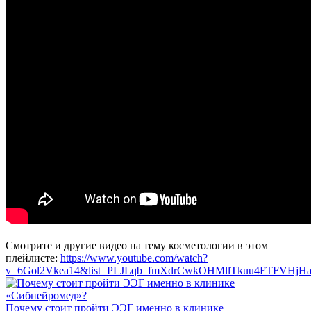
Смотрите и другие видео на тему косметологии в этом
плейлисте:
https://www.youtube.com/watch?
v=6Gol2Vkea14&list=PLJLqb_fmXdrCwkOHMllTkuu4FTFVHjH
Почему стоит пройти ЭЭГ именно в клинике