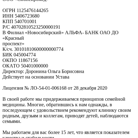
ОГРН 1125476144265
ИНН 5406723680
КПП 540701001
Р/С 40702810523250000191
В Филиал «Новосибирский» АЛЬФА- БАНК ОАО ДО
«Красный
проспект»
К/сч. 30101810600000000774
БИК 045004774
ОКПО 11867156
ОКАТО 50401000000
Директор: Доронина Ольга Борисовна
Действует на основании Устава
Лицензия № ЛО-54-01-006168 от 28 декабря 2020
В своей работе мы придерживаемся принципов семейной
медицины. Многие, обратившись к нам однажды, в
последующем с удовольствием рекомендуют клинику своим
родным, друзьям и коллегам, приводят детей, наблюдаются
семьями.
Мы работаем для вас более 15 лет, что является показателем
качества и стабильности.