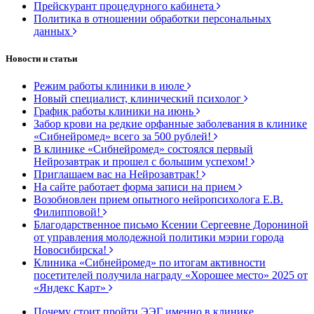
Прейскурант процедурного кабинета
Политика в отношении обработки персональных
данных
Новости и статьи
Режим работы клиники в июле
Новый специалист, клинический психолог
График работы клиники на июнь
Забор крови на редкие орфанные заболевания в клинике
«Сибнейромед» всего за 500 рублей!
В клинике «Сибнейромед» состоялся первый
Нейрозавтрак и прошел с большим успехом!
Приглашаем вас на Нейрозавтрак!
На сайте работает форма записи на прием
Возобновлен прием опытного нейропсихолога Е.В.
Филипповой!
Благодарственное письмо Ксении Сергеевне Дорониной
от управления молодежной политики мэрии города
Новосибирска!
Клиника «Сибнейромед» по итогам активности
посетителей получила награду «Хорошее место» 2025 от
«Яндекс Карт»
Почему стоит пройти ЭЭГ именно в клинике