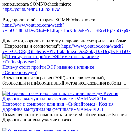
использовать SOMNOcheck micro:
https://youtu.be/lbUEf8hS3Dw
Видеоролики об аппарате SOMNOcheck micro:
https://www.youtube.com/watch?
v=lbUEf8hS3Dw&list=PLJLqb_fmXdrDukeY3TSRref1q77oGxp9x
Другие видеоролики на тему неврологии смотрите в альбоме
"Неврология и сомнология":
https://www.youtube.com/watch?
v=nvCUCRj8GH4&list=PLJLqb_fmXdrAssS5by16xDcgIwESTiU
Почему стоит пройти ЭЭГ именно в клинике
«Сибнейромед»?
Электроэнцефалография (ЭЭГ) - это современный,
безопасный и информативный метод исследования работы ...
Невролог и сомнолог клиники «Сибнейромед» Ксения
Доронина выступила на фестивале «МАМАФЕСТ»
16 мая невролог и сомнолог клиники «Сибнейромед» Ксения
Доронина приняла участие в качес...