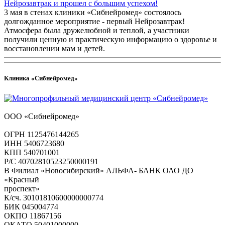
Нейрозавтрак и прошел с большим успехом!
3 мая в стенах клиники «Сибнейромед» состоялось
долгожданное мероприятие - первый Нейрозавтрак!
Атмосфера была дружелюбной и теплой, а участники
получили ценную и практическую информацию о здоровье и
восстановлении мам и детей.
Клиника «Сибнейромед»
ООО «Сибнейромед»
ОГРН 1125476144265
ИНН 5406723680
КПП 540701001
Р/С 40702810523250000191
В Филиал «Новосибирский» АЛЬФА- БАНК ОАО ДО
«Красный
проспект»
К/сч. 30101810600000000774
БИК 045004774
ОКПО 11867156
ОКАТО 50401000000