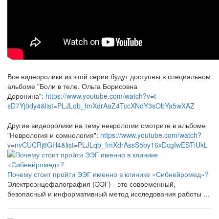
Все видеоролики из этой серии будут доступны в специальном
альбоме "Боли в теле. Ольга Борисовна
Доронина":
https://www.youtube.com/watch?v=t-
sD7Yj0dy4&list=PLJLqb_fmXdrAaZ4TccXNdY3sObYa5wXAZ
Другие видеоролики на тему неврологии смотрите в альбоме
"Неврология и сомнология":
https://www.youtube.com/watch?
v=nvCUCRj8GH4&list=PLJLqb_fmXdrAssS5by16xDcgIwESTiUkL
Почему стоит пройти ЭЭГ именно в клинике «Сибнейромед»?
Электроэнцефалография (ЭЭГ) - это современный,
безопасный и информативный метод исследования работы ...