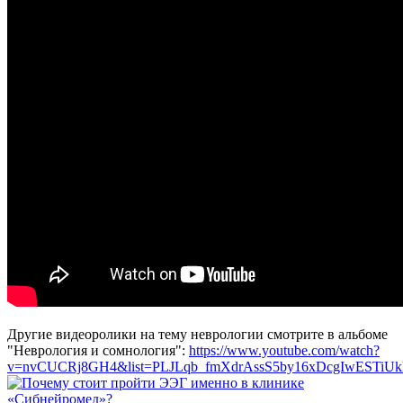
Другие видеоролики на тему неврологии смотрите в альбоме
"Неврология и сомнология":
https://www.youtube.com/watch?
v=nvCUCRj8GH4&list=PLJLqb_fmXdrAssS5by16xDcgIwESTiU