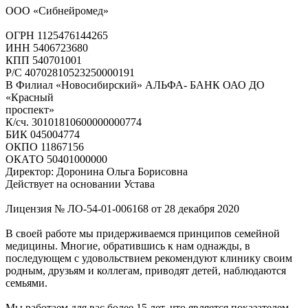
ООО «Сибнейромед»
ОГРН 1125476144265
ИНН 5406723680
КПП 540701001
Р/С 40702810523250000191
В Филиал «Новосибирский» АЛЬФА- БАНК ОАО ДО
«Красный
проспект»
К/сч. 30101810600000000774
БИК 045004774
ОКПО 11867156
ОКАТО 50401000000
Директор: Доронина Ольга Борисовна
Действует на основании Устава
Лицензия № ЛО-54-01-006168 от 28 декабря 2020
В своей работе мы придерживаемся принципов семейной
медицины. Многие, обратившись к нам однажды, в
последующем с удовольствием рекомендуют клинику своим
родным, друзьям и коллегам, приводят детей, наблюдаются
семьями.
Мы работаем для вас более 15 лет, что является показателем