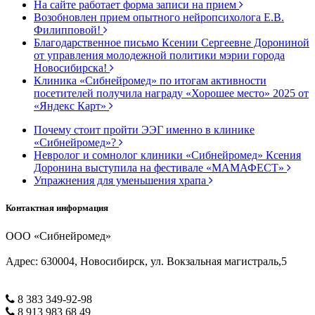
На сайте работает форма записи на прием
Возобновлен прием опытного нейропсихолога Е.В.
Филипповой!
Благодарственное письмо Ксении Сергеевне Дорониной
от управления молодежной политики мэрии города
Новосибирска!
Клиника «Сибнейромед» по итогам активности
посетителей получила награду «Хорошее место» 2025 от
«Яндекс Карт»
Почему стоит пройти ЭЭГ именно в клинике
«Сибнейромед»?
Невролог и сомнолог клиники «Сибнейромед» Ксения
Доронина выступила на фестивале «МАМАФЕСТ»
Упражнения для уменьшения храпа
Контактная информация
ООО «Сибнейромед»
Адрес: 630004, Новосибирск, ул. Вокзальная магистраль,5
8 383 349-92-98
8 913 983 68 49