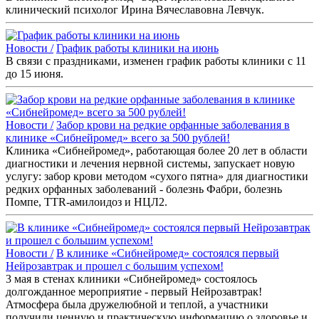
клинический психолог Ирина Вячеславовна Левчук.
Новости /
График работы клиники на июнь
В связи с праздниками, изменен график работы клиники с 11
до 15 июня.
Новости /
Забор крови на редкие орфанные заболевания в
клинике «Сибнейромед» всего за 500 рублей!
Клиника «Сибнейромед», работающая более 20 лет в области
диагностики и лечения нервной системы, запускает новую
услугу: забор крови методом «сухого пятна» для диагностики
редких орфанных заболеваний - болезнь Фабри, болезнь
Помпе, TTR-амилоидоз и НЦЛ2.
Новости /
В клинике «Сибнейромед» состоялся первый
Нейрозавтрак и прошел с большим успехом!
3 мая в стенах клиники «Сибнейромед» состоялось
долгожданное мероприятие - первый Нейрозавтрак!
Атмосфера была дружелюбной и теплой, а участники
получили ценную и практическую информацию о здоровье и