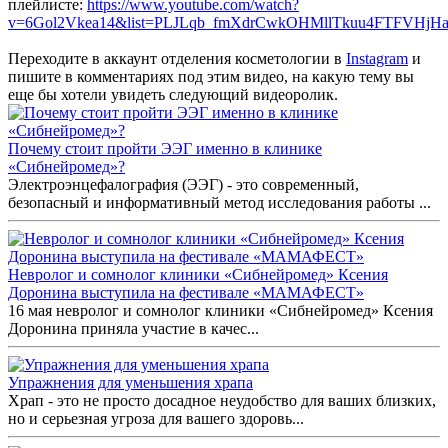
плейлисте:
https://www.youtube.com/watch?
v=6Gol2Vkea14&list=PLJLqb_fmXdrCwkOHMllTkuu4FTFVHjH
Переходите в аккаунт отделения косметологии в
Instagram
и
пишите в комментариях под этим видео, на какую тему вы
еще бы хотели увидеть следующий видеоролик.
Почему стоит пройти ЭЭГ именно в клинике
«Сибнейромед»?
Электроэнцефалография (ЭЭГ) - это современный,
безопасный и информативный метод исследования работы ...
Невролог и сомнолог клиники «Сибнейромед» Ксения
Доронина выступила на фестивале «МАМАФЕСТ»
16 мая невролог и сомнолог клиники «Сибнейромед» Ксения
Доронина приняла участие в качес...
Упражнения для уменьшения храпа
Храп - это не просто досадное неудобство для ваших близких,
но и серьезная угроза для вашего здоровь...