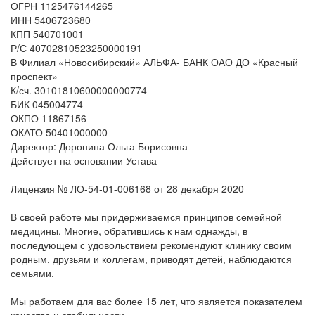
ОГРН 1125476144265
ИНН 5406723680
КПП 540701001
Р/С 40702810523250000191
В Филиал «Новосибирский» АЛЬФА- БАНК ОАО ДО «Красный
проспект»
К/сч. 30101810600000000774
БИК 045004774
ОКПО 11867156
ОКАТО 50401000000
Директор: Доронина Ольга Борисовна
Действует на основании Устава
Лицензия № ЛО-54-01-006168 от 28 декабря 2020
В своей работе мы придерживаемся принципов семейной
медицины. Многие, обратившись к нам однажды, в
последующем с удовольствием рекомендуют клинику своим
родным, друзьям и коллегам, приводят детей, наблюдаются
семьями.
Мы работаем для вас более 15 лет, что является показателем