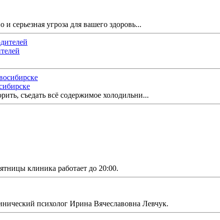
 и серьезная угроза для вашего здоровь...
ителей
осибирске
орить, съедать всё содержимое холодильни...
ятницы клиника работает до 20:00.
инический психолог Ирина Вячеславовна Левчук.