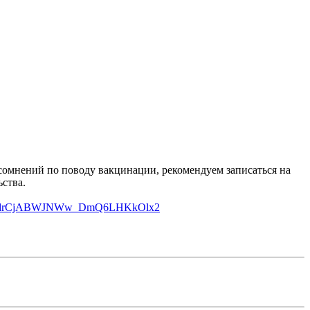
 сомнений по поводу вакцинации, рекомендуем записаться на
ства.
_fmXdrCjABWJNWw_DmQ6LHKkOlx2