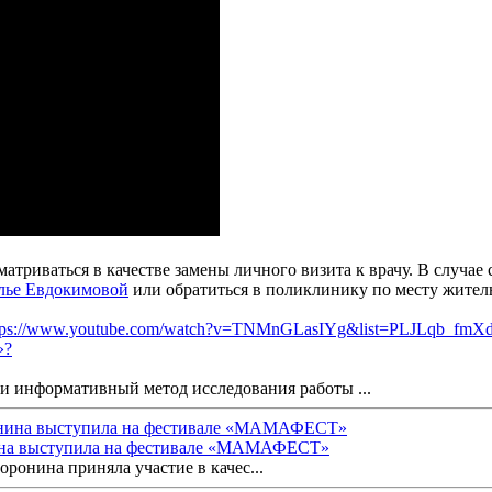
атриваться в качестве замены личного визита к врачу. В случае
лье Евдокимовой
или обратиться в поликлинику по месту житель
tps://www.youtube.com/watch?v=TNMnGLasIYg&list=PLJLqb
и информативный метод исследования работы ...
ина выступила на фестивале «МАМАФЕСТ»
ронина приняла участие в качес...