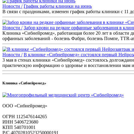
Новости /
График работы клиники на июнь
В связи с праздниками, изменен график работы клиники с 11 д
Новости /
Забор крови на редкие орфанные заболевания в клин
Клиника «Сибнейромед», работающая более 20 лет в области ди
орфанных заболеваний - болезнь Фабри, болезнь Помпе, TTR-
Новости /
В клинике «Сибнейромед» состоялся первый Нейроз
3 мая в стенах клиники «Сибнейромед» состоялось долгождан
практическую информацию о здоровье и восстановлении мам и
Клиника «Сибнейромед»
ООО «Сибнейромед»
ОГРН 1125476144265
ИНН 5406723680
КПП 540701001
Р/С 40702810523250000191