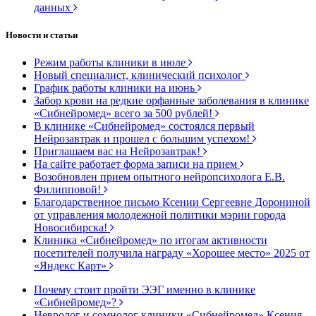
данных
Новости и статьи
Режим работы клиники в июле
Новый специалист, клинический психолог
График работы клиники на июнь
Забор крови на редкие орфанные заболевания в клинике
«Сибнейромед» всего за 500 рублей!
В клинике «Сибнейромед» состоялся первый
Нейрозавтрак и прошел с большим успехом!
Приглашаем вас на Нейрозавтрак!
На сайте работает форма записи на прием
Возобновлен прием опытного нейропсихолога Е.В.
Филипповой!
Благодарственное письмо Ксении Сергеевне Дорониной
от управления молодежной политики мэрии города
Новосибирска!
Клиника «Сибнейромед» по итогам активности
посетителей получила награду «Хорошее место» 2025 от
«Яндекс Карт»
Почему стоит пройти ЭЭГ именно в клинике
«Сибнейромед»?
Невролог и сомнолог клиники «Сибнейромед» Ксения