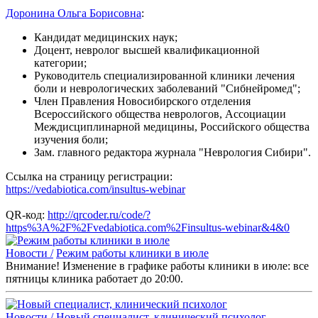
Доронина Ольга Борисовна
:
Кандидат медицинских наук;
Доцент, невролог высшей квалификационной
категории;
Руководитель специализированной клиники лечения
боли и неврологических заболеваний "Сибнейромед";
Член Правления Новосибирского отделения
Всероссийского общества неврологов, Ассоциации
Междисциплинарной медицины, Российского общества
изучения боли;
Зам. главного редактора журнала "Неврология Сибири".
Ссылка на страницу регистрации:
https://vedabiotica.com/insultus-webinar
QR-код:
http://qrcoder.ru/code/?
https%3A%2F%2Fvedabiotica.com%2Finsultus-webinar&4&0
Новости /
Режим работы клиники в июле
Внимание! Изменение в графике работы клиники в июле: все
пятницы клиника работает до 20:00.
Новости /
Новый специалист, клинический психолог