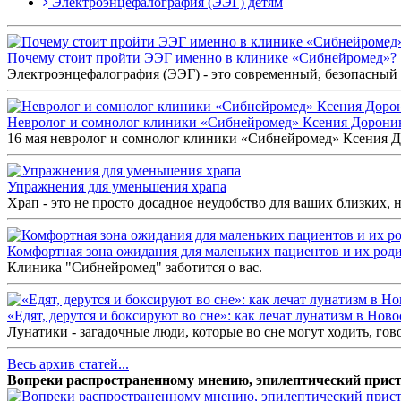
Электроэнцефалография (ЭЭГ) детям
Почему стоит пройти ЭЭГ именно в клинике «Сибнейромед»?
Электроэнцефалография (ЭЭГ) - это современный, безопасный 
Невролог и сомнолог клиники «Сибнейромед» Ксения Дорон
16 мая невролог и сомнолог клиники «Сибнейромед» Ксения До
Упражнения для уменьшения храпа
Храп - это не просто досадное неудобство для ваших близких, но
Комфортная зона ожидания для маленьких пациентов и их род
Клиника "Сибнейромед" заботится о вас.
«Едят, дерутся и боксируют во сне»: как лечат лунатизм в Нов
Лунатики - загадочные люди, которые во сне могут ходить, гов
Весь архив статей...
Вопреки распространенному мнению, эпилептический приступ