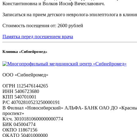
Константиновна и Волков Иосиф Вячеславович.
Записаться на прием детского невролога-эпилептолога в клин
Стоимость посещения от: 2600 рублей
Памятка перед посещением врача
Клиника «Сибнейромед»
ООО «Сибнейромед»
ОГРН 1125476144265
ИНН 5406723680
КПП 540701001
Р/С 40702810523250000191
В Филиал «Новосибирский» АЛЬФА- БАНК ОАО ДО «Красн
проспект»
К/сч. 30101810600000000774
БИК 045004774
ОКПО 11867156
ОКАТО 50401000000