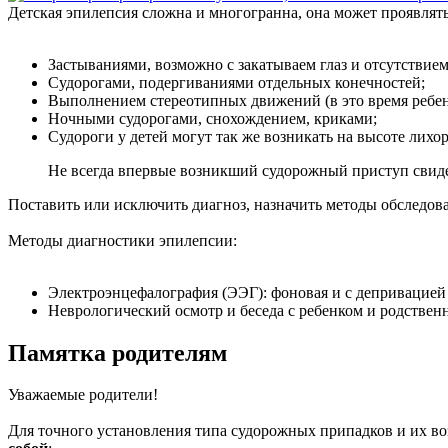
Детская эпилепсия сложна и многогранна, она может проявлять
Застываниями, возможно с закатываем глаз и отсутствием
Судорогами, подергиваниями отдельных конечностей;
Выполнением стереотипных движений (в это время ребенок
Ночными судорогами, снохождением, криками;
Судороги у детей могут так же возникать на высоте лих
Не всегда впервые возникший судорожный приступ свидет
Поставить или исключить диагноз, назначить методы обследов
Методы диагностики эпилепсии:
Электроэнцефалография (ЭЭГ): фоновая и с депривацией 
Неврологический осмотр и беседа с ребенком и родствен
Памятка родителям
Уважаемые родители!
Для точного установления типа судорожных припадков и их в