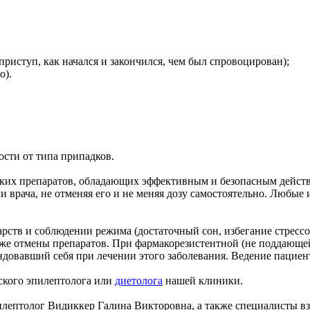
приступ, как начался и закончился, чем был спровоцирован);
о).
ости от типа припадков.
ких препаратов, обладающих эффективным и безопасным дейст
 врача, не отменяя его и не меняя дозу самостоятельно. Любые 
рств и соблюдении режима (достаточный сон, избегание стрессов
даже отмены препаратов. При фармакорезистентной (не поддающ
овавший себя при лечении этого заболевания. Ведение пациенто
тского эпилептолога или
диетолога
нашей клиники.
лептолог Видиккер Галина Викторовна, а также специалисты вз